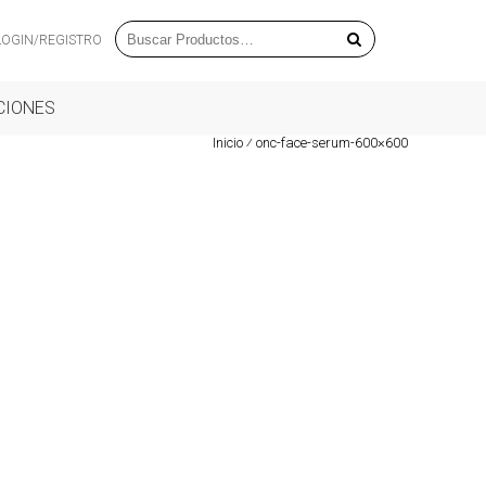
LOGIN/REGISTRO
CIONES
Inicio
⁄
onc-face-serum-600×600