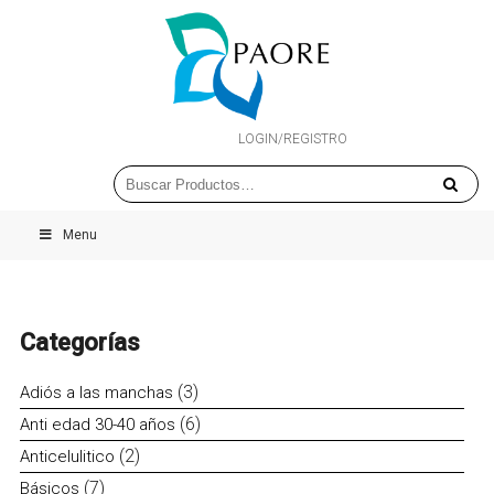
LOGIN/REGISTRO
Menu
Categorías
3
3
Adiós a las manchas
productos
6
6
Anti edad 30-40 años
productos
2
2
Anticelulitico
productos
7
7
Básicos