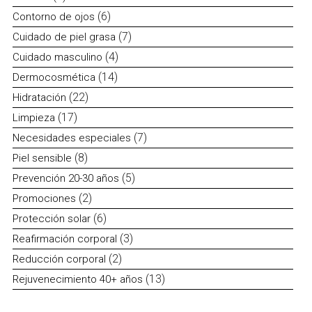
productos
6
6
Contorno de ojos
productos
7
7
Cuidado de piel grasa
productos
4
4
Cuidado masculino
productos
14
14
Dermocosmética
productos
22
22
Hidratación
productos
17
17
Limpieza
productos
7
7
Necesidades especiales
productos
8
8
Piel sensible
productos
5
5
Prevención 20-30 años
productos
2
2
Promociones
productos
6
6
Protección solar
productos
3
3
Reafirmación corporal
productos
2
2
Reducción corporal
productos
13
13
Rejuvenecimiento 40+ años
productos