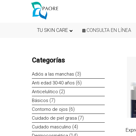
TU SKIN CARE
CONSULTA EN LÍNEA
Categorías
3
3
Adiós a las manchas
productos
6
6
Anti edad 30-40 años
productos
2
2
Anticelulitico
productos
7
7
Básicos
productos
6
6
Contorno de ojos
productos
7
7
Cuidado de piel grasa
productos
4
4
Cuidado masculino
Expr
productos
14
14
Dermocosmética