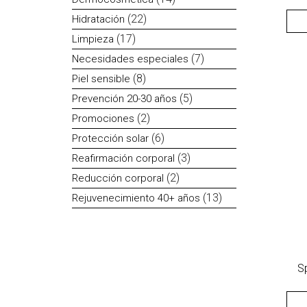
productos
22
22
Hidratación
productos
17
17
Limpieza
productos
7
7
Necesidades especiales
productos
8
8
Piel sensible
productos
5
5
Prevención 20-30 años
productos
2
2
Promociones
productos
6
6
Protección solar
productos
3
3
Reafirmación corporal
productos
2
2
Reducción corporal
productos
13
13
Rejuvenecimiento 40+ años
productos
S