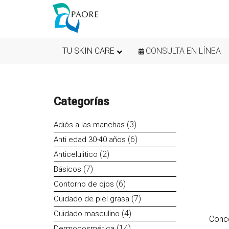
TU SKIN CARE
CONSULTA EN LÍNEA
Categorías
3
3
Adiós a las manchas
productos
6
6
Anti edad 30-40 años
productos
2
2
Anticelulitico
productos
7
7
Básicos
productos
6
6
Contorno de ojos
productos
7
7
Cuidado de piel grasa
productos
4
4
Cuidado masculino
Conce
productos
14
14
Dermocosmética