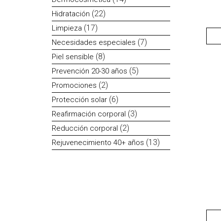
productos
22
22
Hidratación
productos
17
17
Limpieza
productos
7
7
Necesidades especiales
productos
8
8
Piel sensible
productos
5
5
Prevención 20-30 años
productos
2
2
Promociones
productos
6
6
Protección solar
productos
3
3
Reafirmación corporal
productos
2
2
Reducción corporal
productos
13
13
Rejuvenecimiento 40+ años
productos