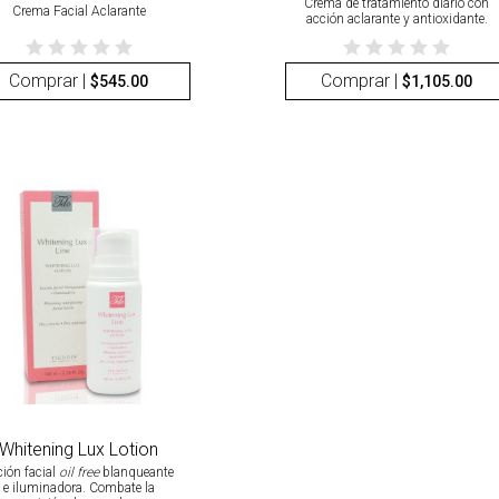
Crema de tratamiento diario con
Crema Facial Aclarante
acción aclarante y antioxidante.
Comprar |
Comprar |
$
545.00
$
1,105.00
Whitening Lux Lotion
ción facial
oil free
blanqueante
e iluminadora. Combate la