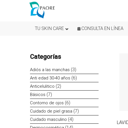
TU SKIN CARE
CONSULTA EN LÍNEA
Categorías
3
3
Adiós a las manchas
productos
6
6
Anti edad 30-40 años
productos
2
2
Anticelulitico
productos
7
7
Básicos
productos
6
6
Contorno de ojos
productos
7
7
Cuidado de piel grasa
productos
4
4
Cuidado masculino
LAVI
productos
14
14
Dermocosmética