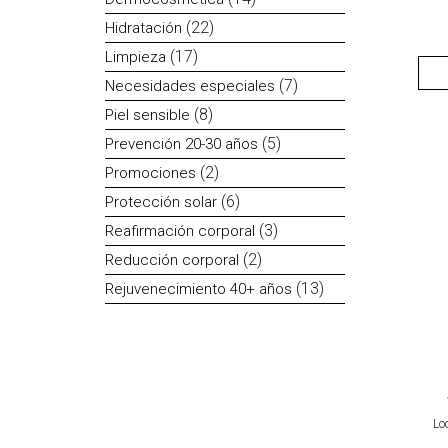
productos
22
22
Hidratación
productos
17
17
Limpieza
productos
7
7
Necesidades especiales
productos
8
8
Piel sensible
productos
5
5
Prevención 20-30 años
productos
2
2
Promociones
productos
6
6
Protección solar
productos
3
3
Reafirmación corporal
productos
2
2
Reducción corporal
productos
13
13
Rejuvenecimiento 40+ años
productos
Lo