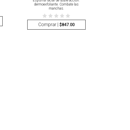
Espuma facial de doble acción:
dermoexfoliante. Combate las
manchas.
Comprar |
$
847.00