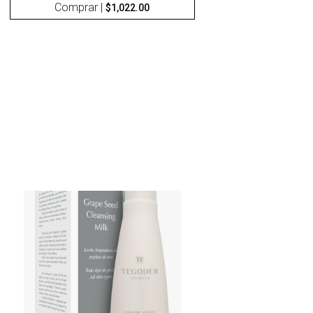
Comprar |
$
1,022.00